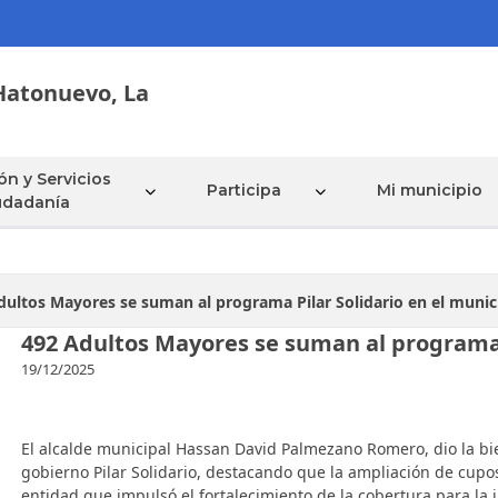
Hatonuevo,
La
ón y Servicios
Participa
Mi municipio
iudadanía
dultos Mayores se suman al programa Pilar Solidario en el munic
492 Adultos Mayores se suman al programa P
19/12/2025
El alcalde municipal Hassan David Palmezano Romero, dio la bi
gobierno Pilar Solidario, destacando que la ampliación de cupos
entidad que impulsó el fortalecimiento de la cobertura para la 